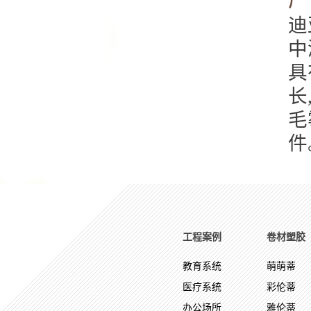
迪
中
具
长
毛
件
工程案例
卷材塑胶
教育系统
萌萌蒂
医疗系统
彩伦蒂
办公场所
雅伦蒂