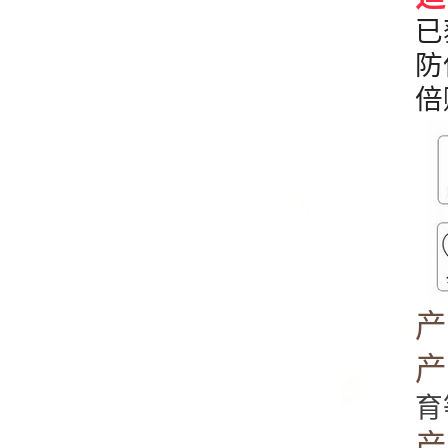
已
防
倍
育
产